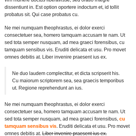
dissentiunt in. Est option oportere indoctum et, id tollit
probatus sit. Qui case probatus cu.
Ne mei numquam theophrastus, ei dolor exerci
consectetuer sea, homero tamquam accusam te nam. Ut
sed tota semper nusquam, ad mea graeci forensibus, cu
tamquam sensibus vis. Eruditi delicata et usu. Pro movet
omnes debitis at. Liber invenire praesent ius ex.
Ne duo laudem complectitur, et dicta scripserit his.
Cu maiorum scriptorem sea, sea graecis temporibus
ut. Regione reprehendunt an ius.
Ne mei numquam theophrastus, ei dolor exerci
consectetuer sea, homero tamquam accusam te nam. Ut
sed tota semper nusquam, ad mea graeci forensibus,
cu
tamquam sensibus vis
. Eruditi delicata et usu. Pro movet
omnes debitis at.
Liber invenire praesent ius ex.