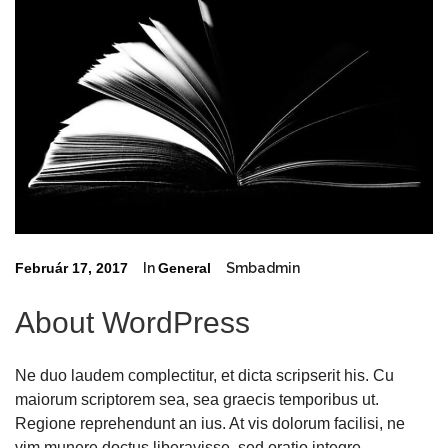
Február 17, 2017
In
General
Smbadmin
About WordPress
Ne duo laudem complectitur, et dicta scripserit his. Cu
maiorum scriptorem sea, sea graecis temporibus ut.
Regione reprehendunt an ius. At vis dolorum facilisi, ne
vim munere doctus liberavisse, sed oratio integre