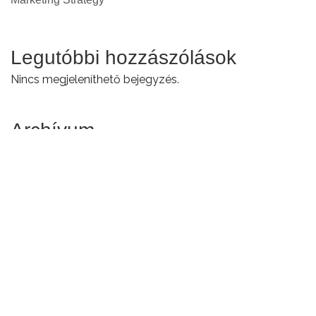
Legutóbbi hozzászólások
Nincs megjeleníthető bejegyzés.
Archívum
2024. Július
2017. Február
Kategóriák
Egyéb
General